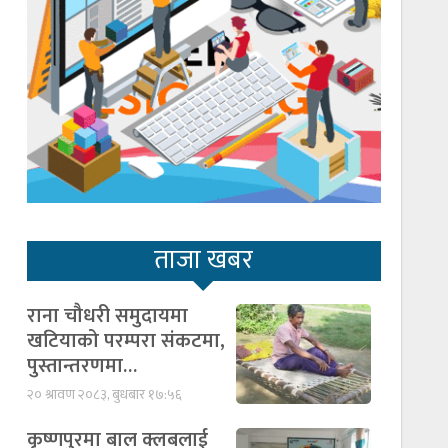
ताजा खबर
राना चौधरी समुदायमा
खटियाको परम्परा संकटमा,
पुस्तान्तरणमा…
२० श्रावण २०८३, बुधबार १७:५६
कृष्णपुरमा बाल क्लबलाई