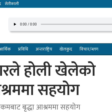
द
सेतीकाली
आर्थिक
प्रविधि
अन्तराष्ट्रिय
खेलकुद
विचार/ब्लग
कारले होली खेलेको
आश्रममा सहयोग
 रकमबाट बृद्धा आश्रममा सहयोग