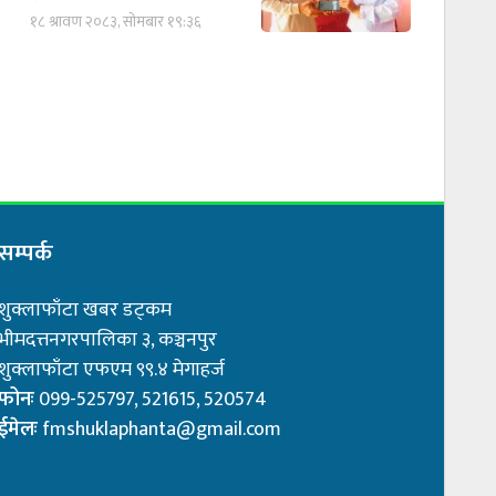
१८ श्रावण २०८३, सोमबार १९:३६
सम्पर्क
शुक्लाफाँटा खबर डट्कम
भीमदत्तनगरपालिका ३, कञ्चनपुर
शुक्लाफाँटा एफएम ९९.४ मेगाहर्ज
फोनः
099-525797, 521615, 520574
ईमेलः
fmshuklaphanta@gmail.com