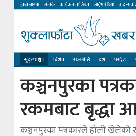
हाम्राे बारेमा
सम्पर्क
कार्यक्रम तालिका
लाईभ रेडियाे
वाद-संवा
सुदूरपश्चिम
बिशेष
राजनीति
देश
परदेश
कञ्चनपुरका पत्र
रकमबाट बृद्धा 
कञ्चनपुरका पत्रकारले होली खेलेको