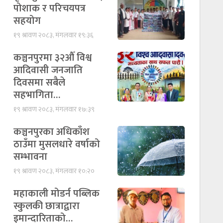
पोशाक र परिचयपत्र
सहयोग
१९ श्रावण २०८३, मंगलवार १९:३६
कञ्चनपुरमा ३२औँ विश्व
आदिवासी जनजाति
दिवसमा सबैले
सहभागिता…
१९ श्रावण २०८३, मंगलवार १७:३९
कञ्चनपुरका अधिकाँश
ठाउँमा मुसलधारे वर्षाको
सम्भावना
१९ श्रावण २०८३, मंगलवार १०:२०
महाकाली मोडर्न पब्लिक
स्कुलकी छात्राद्वारा
इमान्दारिताको…