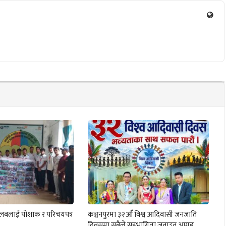
क्लबलाई पोशाक र परिचयपत्र
कञ्चनपुरमा ३२औँ विश्व आदिवासी जनजाति
दिवसमा सबैले सहभागिता जनाउन आग्रह