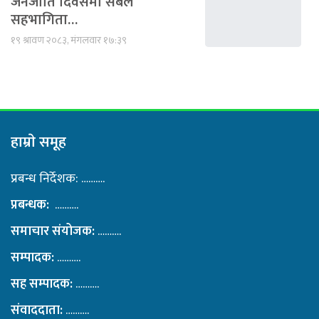
जनजाति दिवसमा सबैले
सहभागिता…
१९ श्रावण २०८३, मंगलवार १७:३९
हाम्राे समूह
प्रबन्ध निर्देशक: ……….
प्रबन्धक:
……….
समाचार संयोजक:
……….
सम्पादक:
……….
सह सम्पादक:
……….
संवाददाता:
……….