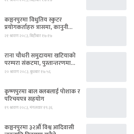
कञ्चनपुरमा विधुतिय स्कुटर
प्रयोगकर्ताहरु त्रासमा, कानुनी…
२१ श्रावण २०८३, बिहीबार १७:१७
राना चौधरी समुदायमा खटियाको
परम्परा संकटमा, पुस्तान्तरणमा…
२० श्रावण २०८३, बुधबार १७:५६
कृष्णपुरमा बाल क्लबलाई पोशाक र
परिचयपत्र सहयोग
१९ श्रावण २०८३, मंगलवार १९:३६
कञ्चनपुरमा ३२औँ विश्व आदिवासी