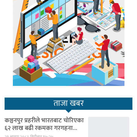
ताजा खबर
कञ्चनपुर प्रहरीले भारतबाट चोरिएका
६२ लाख बढी रकमका गरगहना…
२१ श्रावण २०८३, बिहीबार १७:२७