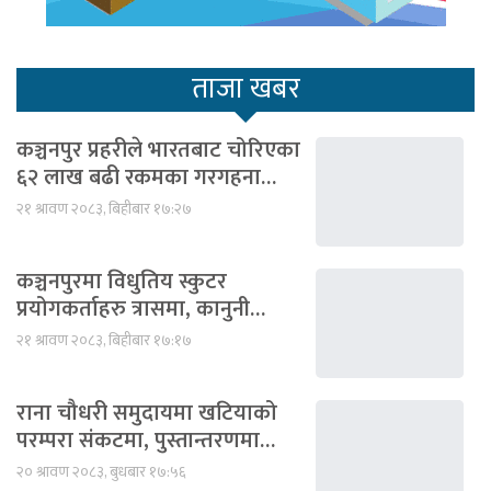
ताजा खबर
कञ्चनपुर प्रहरीले भारतबाट चोरिएका
६२ लाख बढी रकमका गरगहना…
२१ श्रावण २०८३, बिहीबार १७:२७
कञ्चनपुरमा विधुतिय स्कुटर
प्रयोगकर्ताहरु त्रासमा, कानुनी…
२१ श्रावण २०८३, बिहीबार १७:१७
राना चौधरी समुदायमा खटियाको
परम्परा संकटमा, पुस्तान्तरणमा…
२० श्रावण २०८३, बुधबार १७:५६