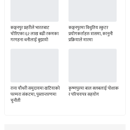
कञ्चनपुर प्रहरीले भारतबाट
कञ्चनपुरमा विधुतिय स्कुटर
चोरिएका ६२ लाख बढी रकमका
प्रयोगकर्ताहरु त्रासमा, कानुनी
गरगहना धनीलाई बुझायो
प्रक्रियाले मारमा
राना चौधरी समुदायमा खटियाको
कृष्णपुरमा बाल क्लबलाई पोशाक
परम्परा संकटमा, पुस्तान्तरणमा
र परिचयपत्र सहयोग
चुनौती