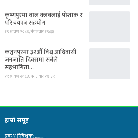
कृष्णपुरमा बाल क्लबलाई पोशाक र
परिचयपत्र सहयोग
१९ श्रावण २०८३, मंगलवार १९:३६
कञ्चनपुरमा ३२औँ विश्व आदिवासी
जनजाति दिवसमा सबैले
सहभागिता…
१९ श्रावण २०८३, मंगलवार १७:३९
हाम्राे समूह
प्रबन्ध निर्देशक: ……….