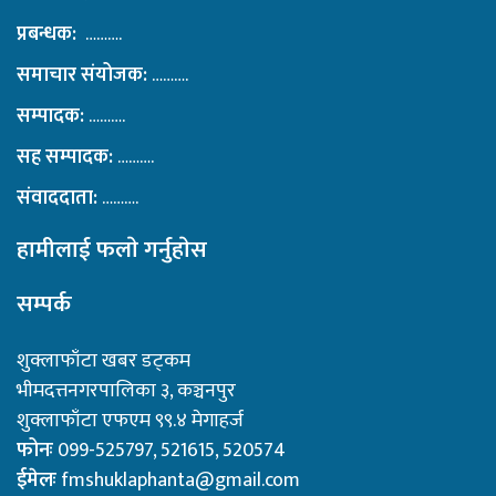
प्रबन्धक:
……….
समाचार संयोजक:
……….
सम्पादक:
……….
सह सम्पादक:
……….
संवाददाता:
……….
हामीलाई फलाे गर्नुहाेस
सम्पर्क
शुक्लाफाँटा खबर डट्कम
भीमदत्तनगरपालिका ३, कञ्चनपुर
शुक्लाफाँटा एफएम ९९.४ मेगाहर्ज
फोनः
099-525797, 521615, 520574
ईमेलः
fmshuklaphanta@gmail.com