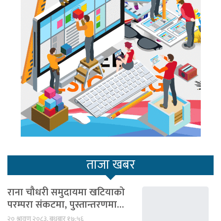
ताजा खबर
राना चौधरी समुदायमा खटियाको
परम्परा संकटमा, पुस्तान्तरणमा…
२० श्रावण २०८३, बुधबार १७:५६