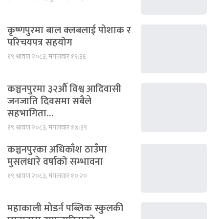
कृष्णपुरमा बाल क्लबलाई पोशाक र
परिचयपत्र सहयोग
१९ श्रावण २०८३, मंगलवार १९:३६
कञ्चनपुरमा ३२औँ विश्व आदिवासी
जनजाति दिवसमा सबैले
सहभागिता…
१९ श्रावण २०८३, मंगलवार १७:३९
कञ्चनपुरका अधिकाँश ठाउँमा
मुसलधारे वर्षाको सम्भावना
१९ श्रावण २०८३, मंगलवार १०:२०
महाकाली मोडर्न पब्लिक स्कुलकी