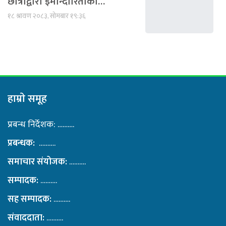
छात्राद्वारा इमान्दारिताको…
१८ श्रावण २०८३, सोमबार १९:३६
हाम्राे समूह
प्रबन्ध निर्देशक: ……….
प्रबन्धक:
……….
समाचार संयोजक:
……….
सम्पादक:
……….
सह सम्पादक:
……….
संवाददाता:
……….