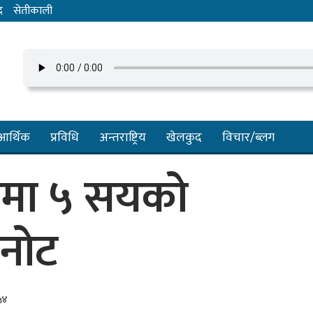
द
सेतीकाली
आर्थिक
प्रविधि
अन्तराष्ट्रिय
खेलकुद
विचार/ब्लग
रमा ५ सयको
 नोट
५४