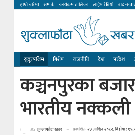
हाम्राे बारेमा
सम्पर्क
कार्यक्रम तालिका
लाईभ रेडियाे
वाद-संवा
सुदूरपश्चिम
बिशेष
राजनीति
देश
परदेश
कञ्चनपुरका बजा
भारतीय नक्कली
प्रकाशितः
२३ आश्विन २०८२, बिहीबार १५:
✍️
शुक्लाफाँटा खबर