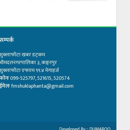
सम्पर्क
शुक्लाफाँटा खबर डट्कम
भीमदत्तनगरपालिका ३, कञ्चनपुर
शुक्लाफाँटा एफएम ९९.४ मेगाहर्ज
फोनः
099-525797, 521615, 520574
ईमेलः
fmshuklaphanta@gmail.com
Developed By ::
DUMAROO