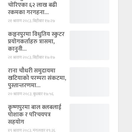
चोरिएका ६२ लाख बढी
रकमका गरगहना…
२१ श्रावण २०८३, बिहीबार १७:२७
कञ्चनपुरमा विधुतिय स्कुटर
प्रयोगकर्ताहरु त्रासमा,
कानुनी…
२१ श्रावण २०८३, बिहीबार १७:१७
राना चौधरी समुदायमा
खटियाको परम्परा संकटमा,
पुस्तान्तरणमा…
२० श्रावण २०८३, बुधबार १७:५६
कृष्णपुरमा बाल क्लबलाई
पोशाक र परिचयपत्र
सहयोग
१९ श्रावण २०८३, मंगलवार १९:३६