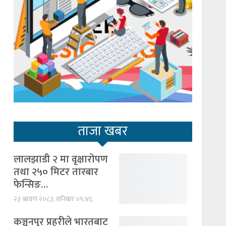
ताजा खबर
लालझाडी २ मा वृक्षारोपण
तथा २५० मिटर तारबार
फेन्सिङ…
२३ श्रावण २०८३, शनिबार ०९:४६
कञ्चनपुर प्रहरीले भारतबाट