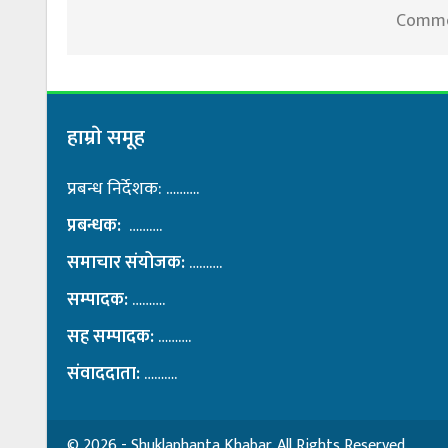
Commen
हाम्राे समूह
प्रबन्ध निर्देशक: ……….
प्रबन्धक:
……….
समाचार संयोजक:
……….
सम्पादक:
……….
सह सम्पादक:
……….
संवाददाता:
……….
© 2026 - Shuklaphanta Khabar. All Rights Reserved.