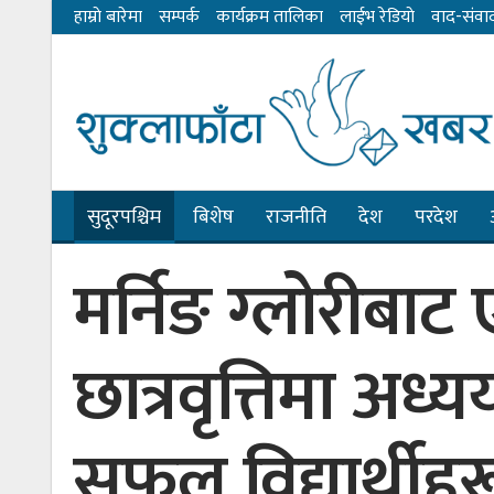
हाम्राे बारेमा
सम्पर्क
कार्यक्रम तालिका
लाईभ रेडियाे
वाद-संवा
सुदूरपश्चिम
बिशेष
राजनीति
देश
परदेश
मर्निङ ग्लोरीबा
छात्रवृत्तिमा अध्
सफल विद्यार्थीह