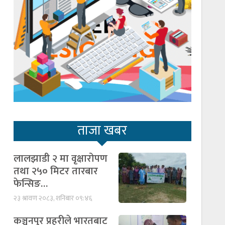
ताजा खबर
लालझाडी २ मा वृक्षारोपण
तथा २५० मिटर तारबार
फेन्सिङ…
२३ श्रावण २०८३, शनिबार ०९:४६
कञ्चनपुर प्रहरीले भारतबाट