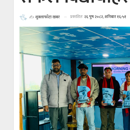
प्रकाशितः
२६ पुष २०८२, शनिबार १६:५१
✍️
शुक्लाफाँटा खबर