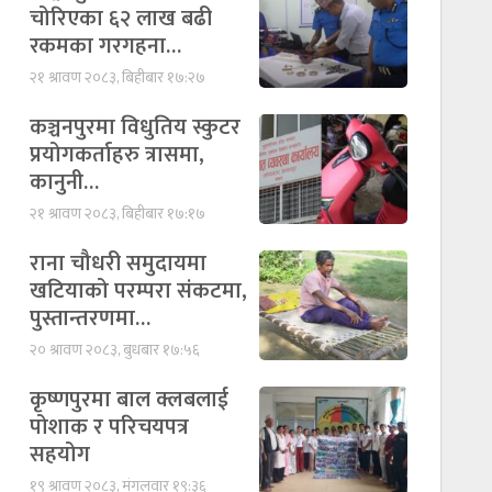
चोरिएका ६२ लाख बढी
रकमका गरगहना…
२१ श्रावण २०८३, बिहीबार १७:२७
कञ्चनपुरमा विधुतिय स्कुटर
प्रयोगकर्ताहरु त्रासमा,
कानुनी…
२१ श्रावण २०८३, बिहीबार १७:१७
राना चौधरी समुदायमा
खटियाको परम्परा संकटमा,
पुस्तान्तरणमा…
२० श्रावण २०८३, बुधबार १७:५६
कृष्णपुरमा बाल क्लबलाई
पोशाक र परिचयपत्र
सहयोग
१९ श्रावण २०८३, मंगलवार १९:३६