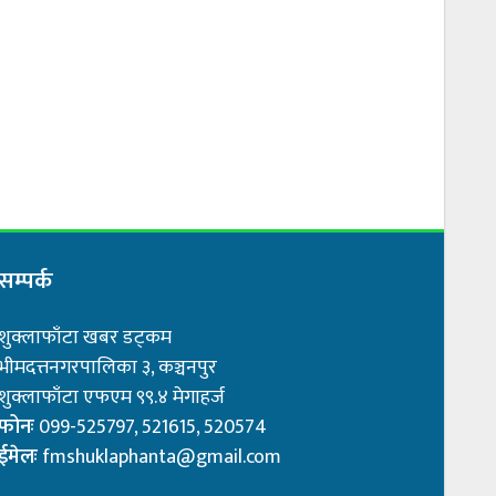
सम्पर्क
शुक्लाफाँटा खबर डट्कम
भीमदत्तनगरपालिका ३, कञ्चनपुर
शुक्लाफाँटा एफएम ९९.४ मेगाहर्ज
फोनः
099-525797, 521615, 520574
ईमेलः
fmshuklaphanta@gmail.com