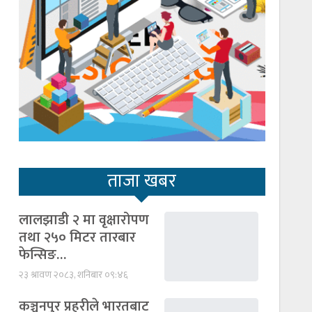
ताजा खबर
लालझाडी २ मा वृक्षारोपण
तथा २५० मिटर तारबार
फेन्सिङ…
२३ श्रावण २०८३, शनिबार ०९:४६
कञ्चनपुर प्रहरीले भारतबाट