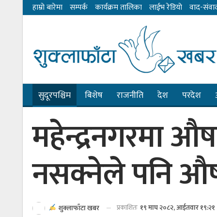
हाम्राे बारेमा
सम्पर्क
कार्यक्रम तालिका
लाईभ रेडियाे
वाद-संवा
सुदूरपश्चिम
बिशेष
राजनीति
देश
परदेश
महेन्द्रनगरमा औष
नसक्नेले पनि औषध
प्रकाशितः
१९ माघ २०८२, आईतवार १९:२१
शुक्लाफाँटा खबर