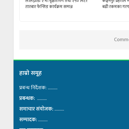
लालझाडी २ मा वृक्षारोपण तथा २५० मिटर
कञ्चनपुर प्रहरी
तारबार फेन्सिङ कार्यक्रम सम्पन्न
बढी रकमका गरग
Commen
हाम्राे समूह
प्रबन्ध निर्देशक: ……….
प्रबन्धक:
……….
समाचार संयोजक:
……….
सम्पादक:
……….