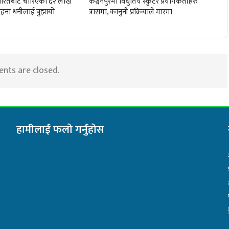
ले भारतबाट चोरिएका ६२ लाख
कञ्चनपुरमा विधुतिय स्कुटर प्रयोगकर्ताहरु
हना धनीलाई बुझायो
त्रासमा, कानुनी प्रक्रियाले मारमा
ts are closed.
हामीलाई फलाे गर्नुहाेस