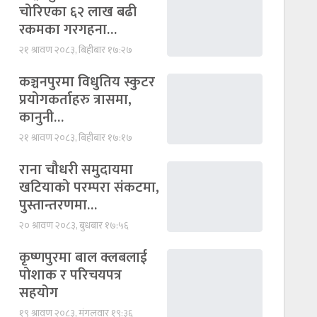
चोरिएका ६२ लाख बढी
रकमका गरगहना…
२१ श्रावण २०८३, बिहीबार १७:२७
कञ्चनपुरमा विधुतिय स्कुटर
प्रयोगकर्ताहरु त्रासमा,
कानुनी…
२१ श्रावण २०८३, बिहीबार १७:१७
राना चौधरी समुदायमा
खटियाको परम्परा संकटमा,
पुस्तान्तरणमा…
२० श्रावण २०८३, बुधबार १७:५६
कृष्णपुरमा बाल क्लबलाई
पोशाक र परिचयपत्र
सहयोग
१९ श्रावण २०८३, मंगलवार १९:३६