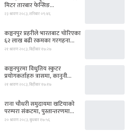
मिटर तारबार फेन्सिङ…
२३ श्रावण २०८३, शनिबार ०९:४६
कञ्चनपुर प्रहरीले भारतबाट चोरिएका
६२ लाख बढी रकमका गरगहना…
२१ श्रावण २०८३, बिहीबार १७:२७
कञ्चनपुरमा विधुतिय स्कुटर
प्रयोगकर्ताहरु त्रासमा, कानुनी…
२१ श्रावण २०८३, बिहीबार १७:१७
राना चौधरी समुदायमा खटियाको
परम्परा संकटमा, पुस्तान्तरणमा…
२० श्रावण २०८३, बुधबार १७:५६