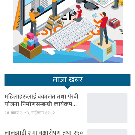
ताजा खबर
महिलाहरूलाई वकालत तथा पैरवी
योजना निर्माणसम्बन्धी कार्यक्रम…
२४ श्रावण २०८३, आईतवार १९:५२
लालझाडी २ मा वृक्षारोपण तथा २५०