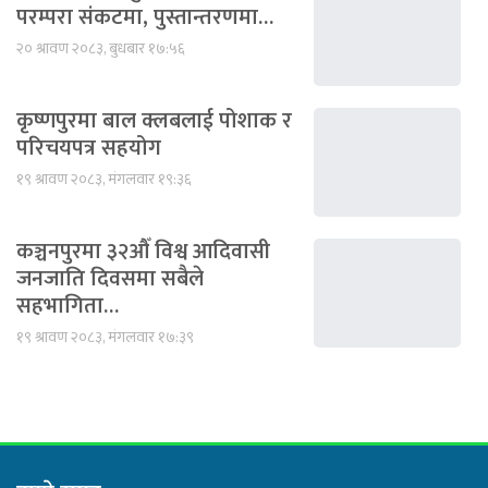
परम्परा संकटमा, पुस्तान्तरणमा…
२० श्रावण २०८३, बुधबार १७:५६
कृष्णपुरमा बाल क्लबलाई पोशाक र
परिचयपत्र सहयोग
१९ श्रावण २०८३, मंगलवार १९:३६
कञ्चनपुरमा ३२औँ विश्व आदिवासी
जनजाति दिवसमा सबैले
सहभागिता…
१९ श्रावण २०८३, मंगलवार १७:३९