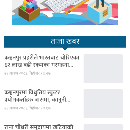
ताजा खबर
कञ्चनपुर प्रहरीले भारतबाट चोरिएका
६२ लाख बढी रकमका गरगहना…
२१ श्रावण २०८३, बिहीबार १७:२७
कञ्चनपुरमा विधुतिय स्कुटर
प्रयोगकर्ताहरु त्रासमा, कानुनी…
२१ श्रावण २०८३, बिहीबार १७:१७
राना चौधरी समुदायमा खटियाको