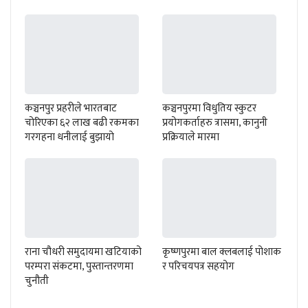
कञ्चनपुर प्रहरीले भारतबाट
कञ्चनपुरमा विधुतिय स्कुटर
चोरिएका ६२ लाख बढी रकमका
प्रयोगकर्ताहरु त्रासमा, कानुनी
गरगहना धनीलाई बुझायो
प्रक्रियाले मारमा
राना चौधरी समुदायमा खटियाको
कृष्णपुरमा बाल क्लबलाई पोशाक
परम्परा संकटमा, पुस्तान्तरणमा
र परिचयपत्र सहयोग
चुनौती