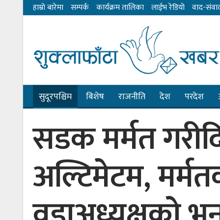
हाम्राे बारेमा
सम्पर्क
कार्यक्रम तालिका
लाईभ रेडियाे
वाद-संवा
सुदूरपश्चिम
बिशेष
राजनीति
देश
परदेश
सडक मर्मत गरीदिन
अल्टिमेटम, मर्मत
वडाअध्यक्षको भ