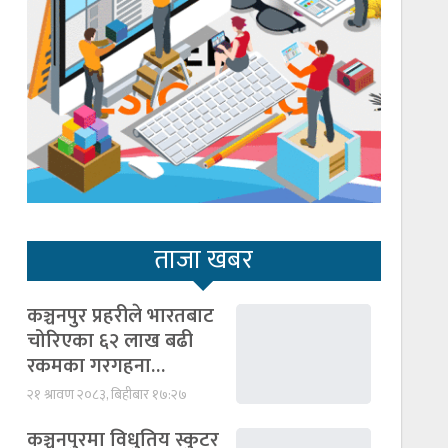
ताजा खबर
कञ्चनपुर प्रहरीले भारतबाट
चोरिएका ६२ लाख बढी
रकमका गरगहना…
२१ श्रावण २०८३, बिहीबार १७:२७
कञ्चनपुरमा विधुतिय स्कुटर