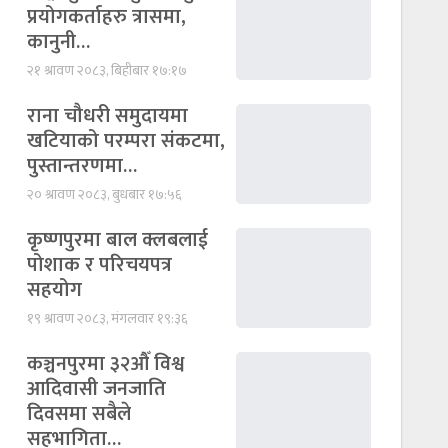
प्रयोगकर्ताहरु त्रासमा,
कानुनी…
२१ श्रावण २०८३, बिहीबार १७:१७
राना चौधरी समुदायमा
खटियाको परम्परा संकटमा,
पुस्तान्तरणमा…
२० श्रावण २०८३, बुधबार १७:५६
कृष्णपुरमा बाल क्लबलाई
पोशाक र परिचयपत्र
सहयोग
१९ श्रावण २०८३, मंगलवार १९:३६
कञ्चनपुरमा ३२औँ विश्व
आदिवासी जनजाति
दिवसमा सबैले
सहभागिता…