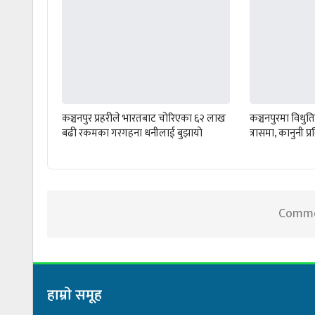
कञ्चनपुर प्रहरीले भारतबाट चोरिएका ६२ लाख
कञ्चनपुरमा विधुति
बढी रकमका गरगहना धनीलाई बुझायो
त्रासमा, कानुनी प्
Commen
हाम्राे समूह