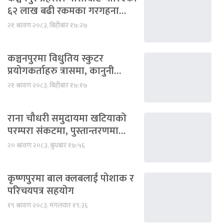
६२ लाख बढी रकमका गरगहना…
२१ श्रावण २०८३, बिहीबार १७:२७
कञ्चनपुरमा विधुतिय स्कुटर
प्रयोगकर्ताहरु त्रासमा, कानुनी…
२१ श्रावण २०८३, बिहीबार १७:१७
राना चौधरी समुदायमा खटियाको
परम्परा संकटमा, पुस्तान्तरणमा…
२० श्रावण २०८३, बुधबार १७:५६
कृष्णपुरमा बाल क्लबलाई पोशाक र
परिचयपत्र सहयोग
१९ श्रावण २०८३, मंगलवार १९:३६