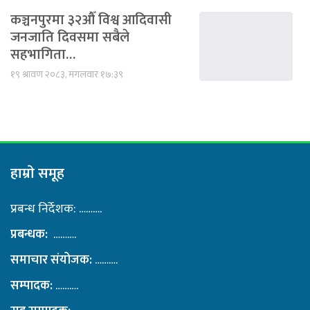
कञ्चनपुरमा ३२औँ विश्व आदिवासी
जनजाति दिवसमा सबैले
सहभागिता…
१९ श्रावण २०८३, मंगलवार १७:३९
हाम्राे समूह
प्रबन्ध निर्देशक: ……….
प्रबन्धक:
……….
समाचार संयोजक:
……….
सम्पादक:
……….