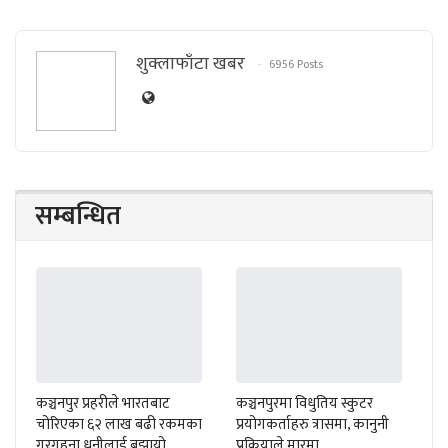
शुक्लाफाँटा खबर
6956 Posts
सम्बन्धित
कञ्चनपुर प्रहरीले भारतबाट
कञ्चनपुरमा विधुतिय स्कुटर
चोरिएका ६२ लाख बढी रकमका
प्रयोगकर्ताहरु त्रासमा, कानुनी
गरगहना धनीलाई बुझायो
प्रक्रियाले मारमा