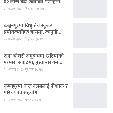
६२ लाख बढी रकमका गरगहना…
२१ श्रावण २०८३, बिहीबार १७:२७
कञ्चनपुरमा विधुतिय स्कुटर
प्रयोगकर्ताहरु त्रासमा, कानुनी…
२१ श्रावण २०८३, बिहीबार १७:१७
राना चौधरी समुदायमा खटियाको
परम्परा संकटमा, पुस्तान्तरणमा…
२० श्रावण २०८३, बुधबार १७:५६
कृष्णपुरमा बाल क्लबलाई पोशाक र
परिचयपत्र सहयोग
१९ श्रावण २०८३, मंगलवार १९:३६