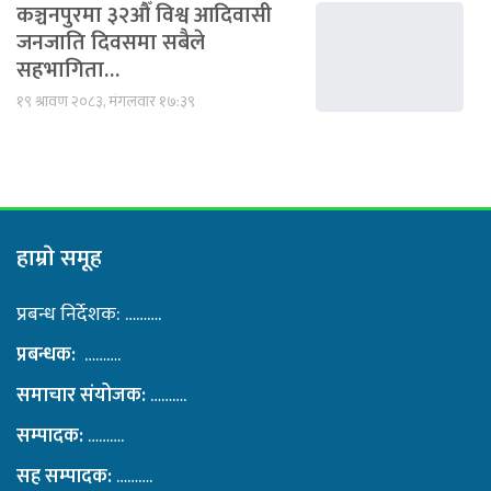
कञ्चनपुरमा ३२औँ विश्व आदिवासी
जनजाति दिवसमा सबैले
सहभागिता…
१९ श्रावण २०८३, मंगलवार १७:३९
हाम्राे समूह
प्रबन्ध निर्देशक: ……….
प्रबन्धक:
……….
समाचार संयोजक:
……….
सम्पादक:
……….
सह सम्पादक:
……….