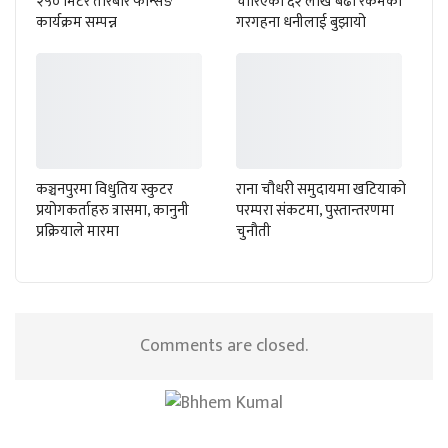
२५० मिटर तारबार फेन्सिङ
चोरिएका ६२ लाख बढी रकमका
कार्यक्रम सम्पन्न
गरगहना धनीलाई बुझायो
कञ्चनपुरमा विधुतिय स्कुटर
राना चौधरी समुदायमा खटियाको
प्रयोगकर्ताहरु त्रासमा, कानुनी
परम्परा संकटमा, पुस्तान्तरणमा
प्रक्रियाले मारमा
चुनौती
Comments are closed.