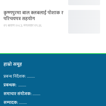
कृष्णपुरमा बाल क्लबलाई पोशाक र
परिचयपत्र सहयोग
१९ श्रावण २०८३, मंगलवार १९:३६
हाम्राे समूह
प्रबन्ध निर्देशक: ……….
प्रबन्धक:
……….
समाचार संयोजक:
……….
सम्पादक:
……….