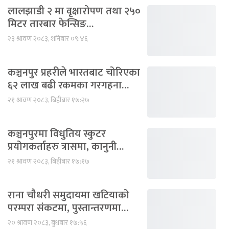
लालझाडी २ मा वृक्षारोपण तथा २५०
मिटर तारबार फेन्सिङ…
२३ श्रावण २०८३, शनिबार ०९:४६
कञ्चनपुर प्रहरीले भारतबाट चोरिएका
६२ लाख बढी रकमका गरगहना…
२१ श्रावण २०८३, बिहीबार १७:२७
कञ्चनपुरमा विधुतिय स्कुटर
प्रयोगकर्ताहरु त्रासमा, कानुनी…
२१ श्रावण २०८३, बिहीबार १७:१७
राना चौधरी समुदायमा खटियाको
परम्परा संकटमा, पुस्तान्तरणमा…
२० श्रावण २०८३, बुधबार १७:५६