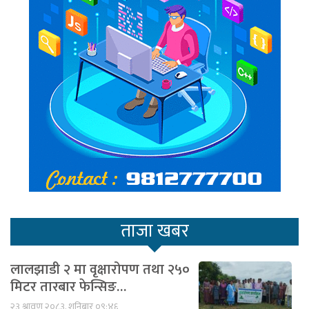
ताजा खबर
लालझाडी २ मा वृक्षारोपण तथा २५०
मिटर तारबार फेन्सिङ…
२३ श्रावण २०८३, शनिबार ०९:४६