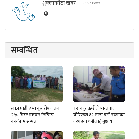
शुक्लाफाँटा खबर
6957 Posts
सम्बन्धित
लालझाडी २ मा वृक्षारोपण तथा
कञ्चनपुर प्रहरीले भारतबाट
२५० मिटर तारबार फेन्सिङ
चोरिएका ६२ लाख बढी रकमका
कार्यक्रम सम्पन्न
गरगहना धनीलाई बुझायो