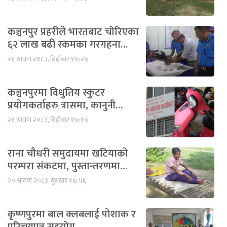
कञ्चनपुर प्रहरीले भारतबाट चोरिएका
६२ लाख बढी रकमका गरगहना…
२१ श्रावण २०८३, बिहीबार १७:२७
कञ्चनपुरमा विधुतिय स्कुटर
प्रयोगकर्ताहरु त्रासमा, कानुनी…
२१ श्रावण २०८३, बिहीबार १७:१७
राना चौधरी समुदायमा खटियाको
परम्परा संकटमा, पुस्तान्तरणमा…
२० श्रावण २०८३, बुधबार १७:५६
कृष्णपुरमा बाल क्लबलाई पोशाक र
परिचयपत्र सहयोग