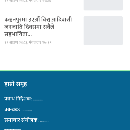
१९ श्रावण २०८३, मंगलवार १९:३६
कञ्चनपुरमा ३२औँ विश्व आदिवासी
जनजाति दिवसमा सबैले
सहभागिता…
१९ श्रावण २०८३, मंगलवार १७:३९
हाम्राे समूह
प्रबन्ध निर्देशक: ……….
प्रबन्धक:
……….
समाचार संयोजक:
……….