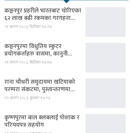
कञ्चनपुर प्रहरीले भारतबाट चोरिएका
६२ लाख बढी रकमका गरगहना…
२१ श्रावण २०८३, बिहीबार १७:२७
कञ्चनपुरमा विधुतिय स्कुटर
प्रयोगकर्ताहरु त्रासमा, कानुनी…
२१ श्रावण २०८३, बिहीबार १७:१७
राना चौधरी समुदायमा खटियाको
परम्परा संकटमा, पुस्तान्तरणमा…
२० श्रावण २०८३, बुधबार १७:५६
कृष्णपुरमा बाल क्लबलाई पोशाक र
परिचयपत्र सहयोग