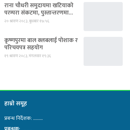
राना चौधरी समुदायमा खटियाको
परम्परा संकटमा, पुस्तान्तरणमा…
२० श्रावण २०८३, बुधबार १७:५६
कृष्णपुरमा बाल क्लबलाई पोशाक र
परिचयपत्र सहयोग
१९ श्रावण २०८३, मंगलवार १९:३६
हाम्राे समूह
प्रबन्ध निर्देशक: ……….
प्रबन्धक:
……….