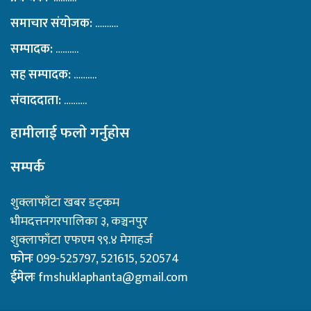
समाचार संयोजक:
……….
सम्पादक:
……….
सह सम्पादक:
……….
संवाददाता:
……….
हामीलाई फलाे गर्नुहाेस
सम्पर्क
शुक्लाफाँटा खबर डट्कम
भीमदत्तनगरपालिका ३, कञ्चनपुर
शुक्लाफाँटा एफएम ९९.४ मेगाहर्ज
फोनः
099-525797, 521615, 520574
ईमेलः
fmshuklaphanta@gmail.com