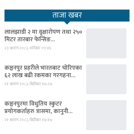
ताजा खबर
लालझाडी २ मा वृक्षारोपण तथा २५०
मिटर तारबार फेन्सिङ…
२३ श्रावण २०८३, शनिबार ०९:४६
कञ्चनपुर प्रहरीले भारतबाट चोरिएका
६२ लाख बढी रकमका गरगहना…
२१ श्रावण २०८३, बिहीबार १७:२७
कञ्चनपुरमा विधुतिय स्कुटर
प्रयोगकर्ताहरु त्रासमा, कानुनी…
२१ श्रावण २०८३, बिहीबार १७:१७