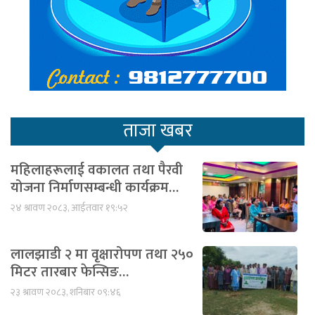
ताजा खबर
महिलाहरूलाई वकालत तथा पैरवी
योजना निर्माणसम्बन्धी कार्यक्रम…
२४ श्रावण २०८३, आईतवार १९:५२
लालझाडी २ मा वृक्षारोपण तथा २५०
मिटर तारबार फेन्सिङ…
२३ श्रावण २०८३, शनिबार ०९:४६