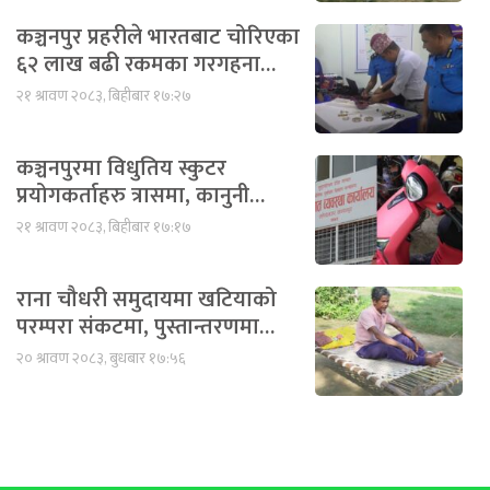
कञ्चनपुर प्रहरीले भारतबाट चोरिएका
६२ लाख बढी रकमका गरगहना…
२१ श्रावण २०८३, बिहीबार १७:२७
कञ्चनपुरमा विधुतिय स्कुटर
प्रयोगकर्ताहरु त्रासमा, कानुनी…
२१ श्रावण २०८३, बिहीबार १७:१७
राना चौधरी समुदायमा खटियाको
परम्परा संकटमा, पुस्तान्तरणमा…
२० श्रावण २०८३, बुधबार १७:५६