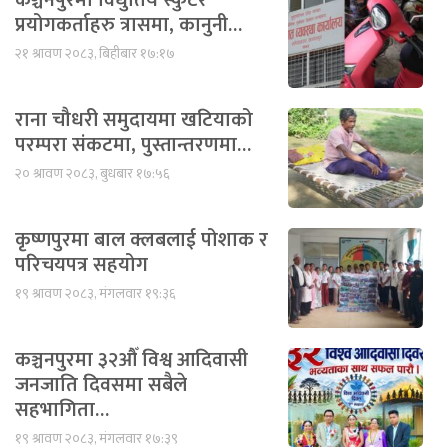
प्रयोगकर्ताहरु त्रासमा, कानुनी…
२१ श्रावण २०८३, बिहीबार १७:१७
राना चौधरी समुदायमा खटियाको
परम्परा संकटमा, पुस्तान्तरणमा…
२० श्रावण २०८३, बुधबार १७:५६
कृष्णपुरमा बाल क्लबलाई पोशाक र
परिचयपत्र सहयोग
१९ श्रावण २०८३, मंगलवार १९:३६
कञ्चनपुरमा ३२औँ विश्व आदिवासी
जनजाति दिवसमा सबैले
सहभागिता…
१९ श्रावण २०८३, मंगलवार १७:३९