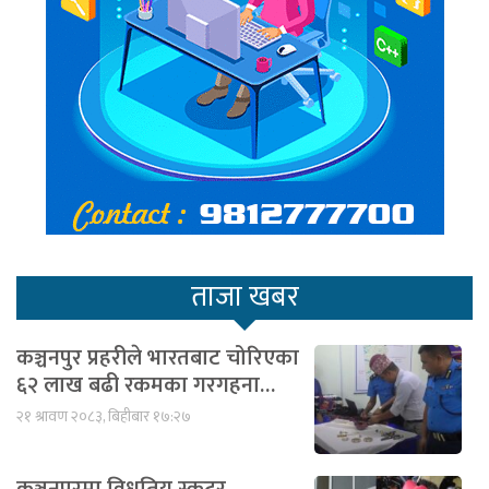
ताजा खबर
कञ्चनपुर प्रहरीले भारतबाट चोरिएका
६२ लाख बढी रकमका गरगहना…
२१ श्रावण २०८३, बिहीबार १७:२७
कञ्चनपुरमा विधुतिय स्कुटर