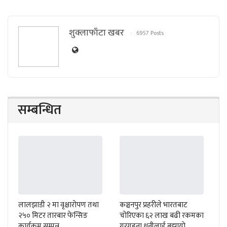
शुक्लाफाँटा खबर
6957 Posts
सम्बन्धित
लालझाडी २ मा वृक्षारोपण तथा
कञ्चनपुर प्रहरीले भारतबाट
२५० मिटर तारबार फेन्सिङ
चोरिएका ६२ लाख बढी रकमका
कार्यक्रम सम्पन्न
गरगहना धनीलाई बुझायो