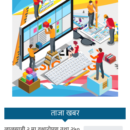
ताजा खबर
लालझाडी २ मा वृक्षारोपण तथा २५०