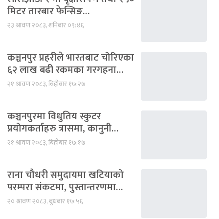
मिटर तारबार फेन्सिङ…
२३ श्रावण २०८३, शनिबार ०९:४६
कञ्चनपुर प्रहरीले भारतबाट चोरिएका
६२ लाख बढी रकमका गरगहना…
२१ श्रावण २०८३, बिहीबार १७:२७
कञ्चनपुरमा विधुतिय स्कुटर
प्रयोगकर्ताहरु त्रासमा, कानुनी…
२१ श्रावण २०८३, बिहीबार १७:१७
राना चौधरी समुदायमा खटियाको
परम्परा संकटमा, पुस्तान्तरणमा…
२० श्रावण २०८३, बुधबार १७:५६