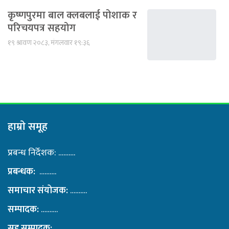
कृष्णपुरमा बाल क्लबलाई पोशाक र
परिचयपत्र सहयोग
१९ श्रावण २०८३, मंगलवार १९:३६
हाम्राे समूह
प्रबन्ध निर्देशक: ……….
प्रबन्धक:
……….
समाचार संयोजक:
……….
सम्पादक:
……….
सह सम्पादक:
……….