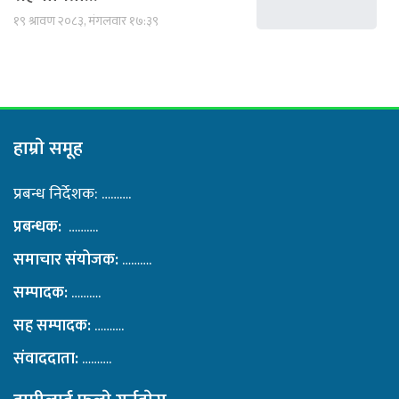
१९ श्रावण २०८३, मंगलवार १७:३९
हाम्राे समूह
प्रबन्ध निर्देशक: ……….
प्रबन्धक:
……….
समाचार संयोजक:
……….
सम्पादक:
……….
सह सम्पादक:
……….
संवाददाता:
……….