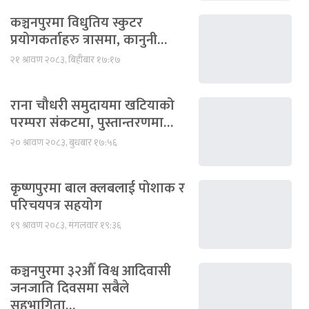
कञ्चनपुरमा विधुतिय स्कुटर
प्रयोगकर्ताहरु त्रासमा, कानुनी…
२१ श्रावण २०८३, बिहीबार १७:१७
राना चौधरी समुदायमा खटियाको
परम्परा संकटमा, पुस्तान्तरणमा…
२० श्रावण २०८३, बुधबार १७:५६
कृष्णपुरमा बाल क्लबलाई पोशाक र
परिचयपत्र सहयोग
१९ श्रावण २०८३, मंगलवार १९:३६
कञ्चनपुरमा ३२औँ विश्व आदिवासी
जनजाति दिवसमा सबैले
सहभागिता…