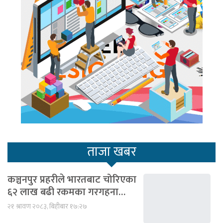
ताजा खबर
कञ्चनपुर प्रहरीले भारतबाट चोरिएका
६२ लाख बढी रकमका गरगहना…
२१ श्रावण २०८३, बिहीबार १७:२७