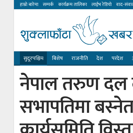
हाम्राे बारेमा
सम्पर्क
कार्यक्रम तालिका
लाईभ रेडियाे
वाद-संवा
सुदूरपश्चिम
बिशेष
राजनीति
देश
परदेश
नेपाल तरुण दल द
सभापतिमा बस्ने
कार्यसमिति विस्