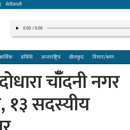
द
सेतीकाली
आर्थिक
प्रविधि
अन्तराष्ट्रिय
खेलकुद
विचार/ब्लग
ोधारा चाँँदनी नगर
त, १३ सदस्यीय
तार