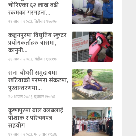
चोरिएका ६२ लाख बढी
रकमका गरगहना…
२१ श्रावण २०८३, बिहीबार १७:२७
कञ्चनपुरमा विधुतिय स्कुटर
प्रयोगकर्ताहरु त्रासमा,
कानुनी…
२१ श्रावण २०८३, बिहीबार १७:१७
राना चौधरी समुदायमा
खटियाको परम्परा संकटमा,
पुस्तान्तरणमा…
२० श्रावण २०८३, बुधबार १७:५६
कृष्णपुरमा बाल क्लबलाई
पोशाक र परिचयपत्र
सहयोग
१९ श्रावण २०८३, मंगलवार १९:३६