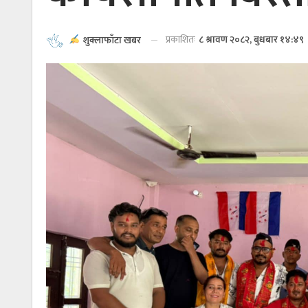
प्रकाशितः
८ श्रावण २०८२, बुधबार १४:४९
शुक्लाफाँटा खबर