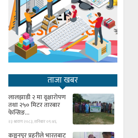
ताजा खबर
लालझाडी २ मा वृक्षारोपण
तथा २५० मिटर तारबार
फेन्सिङ…
२३ श्रावण २०८३, शनिबार ०९:४६
कञ्चनपुर प्रहरीले भारतबाट