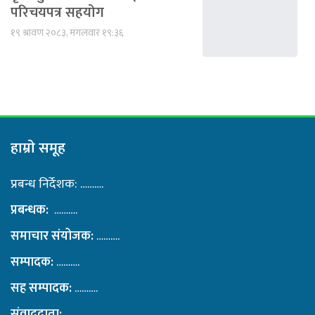
परिचयपत्र सहयोग
१९ श्रावण २०८३, मंगलवार १९:३६
हाम्राे समूह
प्रबन्ध निर्देशक: ……….
प्रबन्धक:
……….
समाचार संयोजक:
……….
सम्पादक:
……….
सह सम्पादक:
……….
संवाददाता:
……….