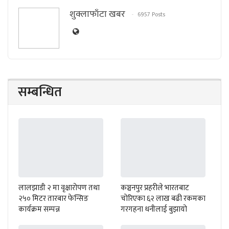
शुक्लाफाँटा खबर
6957 Posts
सम्बन्धित
लालझाडी २ मा वृक्षारोपण तथा
कञ्चनपुर प्रहरीले भारतबाट
२५० मिटर तारबार फेन्सिङ
चोरिएका ६२ लाख बढी रकमका
कार्यक्रम सम्पन्न
गरगहना धनीलाई बुझायो