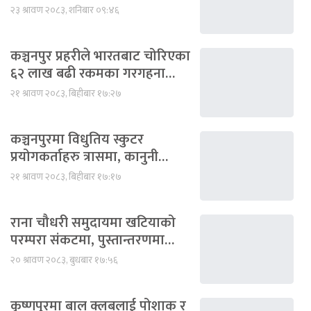
२३ श्रावण २०८३, शनिबार ०९:४६
कञ्चनपुर प्रहरीले भारतबाट चोरिएका
६२ लाख बढी रकमका गरगहना…
२१ श्रावण २०८३, बिहीबार १७:२७
कञ्चनपुरमा विधुतिय स्कुटर
प्रयोगकर्ताहरु त्रासमा, कानुनी…
२१ श्रावण २०८३, बिहीबार १७:१७
राना चौधरी समुदायमा खटियाको
परम्परा संकटमा, पुस्तान्तरणमा…
२० श्रावण २०८३, बुधबार १७:५६
कृष्णपुरमा बाल क्लबलाई पोशाक र