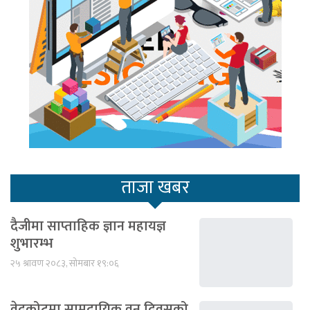
ताजा खबर
दैजीमा साप्ताहिक ज्ञान महायज्ञ
शुभारम्भ
२५ श्रावण २०८३, सोमबार १९:०६
वेदकोटमा सामुदायिक वन दिवसको