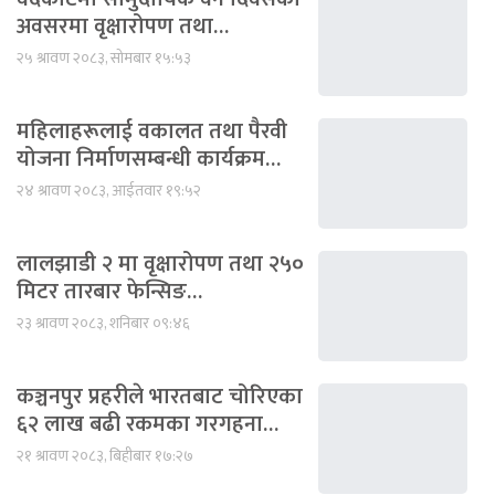
अवसरमा वृक्षारोपण तथा…
२५ श्रावण २०८३, सोमबार १५:५३
महिलाहरूलाई वकालत तथा पैरवी
योजना निर्माणसम्बन्धी कार्यक्रम…
२४ श्रावण २०८३, आईतवार १९:५२
लालझाडी २ मा वृक्षारोपण तथा २५०
मिटर तारबार फेन्सिङ…
२३ श्रावण २०८३, शनिबार ०९:४६
कञ्चनपुर प्रहरीले भारतबाट चोरिएका
६२ लाख बढी रकमका गरगहना…
२१ श्रावण २०८३, बिहीबार १७:२७