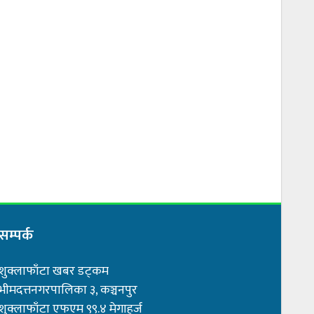
सम्पर्क
शुक्लाफाँटा खबर डट्कम
भीमदत्तनगरपालिका ३, कञ्चनपुर
शुक्लाफाँटा एफएम ९९.४ मेगाहर्ज