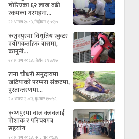
चोरिएका ६२ लाख बढी
रकमका गरगहना…
२१ श्रावण २०८३, बिहीबार १७:२७
कञ्चनपुरमा विधुतिय स्कुटर
प्रयोगकर्ताहरु त्रासमा,
कानुनी…
२१ श्रावण २०८३, बिहीबार १७:१७
राना चौधरी समुदायमा
खटियाको परम्परा संकटमा,
पुस्तान्तरणमा…
२० श्रावण २०८३, बुधबार १७:५६
कृष्णपुरमा बाल क्लबलाई
पोशाक र परिचयपत्र
सहयोग
१९ श्रावण २०८३, मंगलवार १९:३६