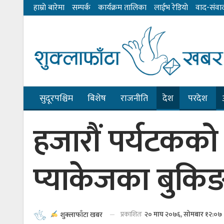
हाम्राे बारेमा
सम्पर्क
कार्यक्रम तालिका
लाईभ रेडियाे
वाद-संवा
सुदूरपश्चिम
बिशेष
राजनीति
देश
परदेश
हजारौं पर्यटकको
प्याकेजका बुकिङ 
प्रकाशितः
२० माघ २०७६, सोमबार १२:०७
शुक्लाफाँटा खबर