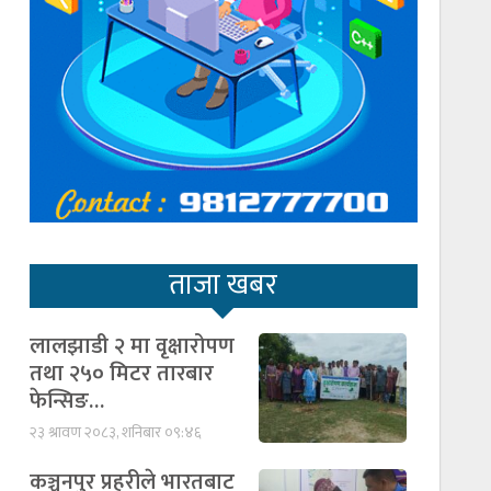
ताजा खबर
लालझाडी २ मा वृक्षारोपण
तथा २५० मिटर तारबार
फेन्सिङ…
२३ श्रावण २०८३, शनिबार ०९:४६
कञ्चनपुर प्रहरीले भारतबाट