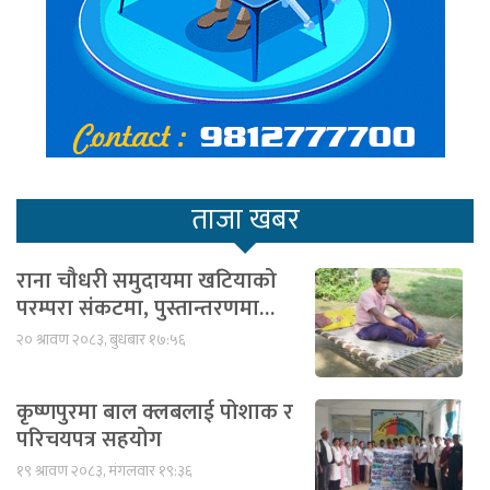
ताजा खबर
राना चौधरी समुदायमा खटियाको
परम्परा संकटमा, पुस्तान्तरणमा…
२० श्रावण २०८३, बुधबार १७:५६
कृष्णपुरमा बाल क्लबलाई पोशाक र
परिचयपत्र सहयोग
१९ श्रावण २०८३, मंगलवार १९:३६