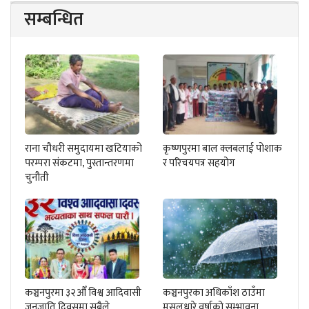
सम्बन्धित
राना चौधरी समुदायमा खटियाको
कृष्णपुरमा बाल क्लबलाई पोशाक
परम्परा संकटमा, पुस्तान्तरणमा
र परिचयपत्र सहयोग
चुनौती
कञ्चनपुरमा ३२औँ विश्व आदिवासी
कञ्चनपुरका अधिकाँश ठाउँमा
जनजाति दिवसमा सबैले
मुसलधारे वर्षाको सम्भावना