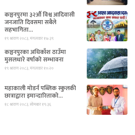
कञ्चनपुरमा ३२औँ विश्व आदिवासी
जनजाति दिवसमा सबैले
सहभागिता…
१९ श्रावण २०८३, मंगलवार १७:३९
कञ्चनपुरका अधिकाँश ठाउँमा
मुसलधारे वर्षाको सम्भावना
१९ श्रावण २०८३, मंगलवार १०:२०
महाकाली मोडर्न पब्लिक स्कुलकी
छात्राद्वारा इमान्दारिताको…
१८ श्रावण २०८३, सोमबार १९:३६