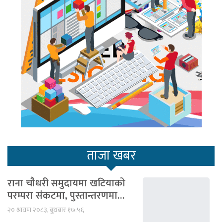
ताजा खबर
राना चौधरी समुदायमा खटियाको
परम्परा संकटमा, पुस्तान्तरणमा…
२० श्रावण २०८३, बुधबार १७:५६