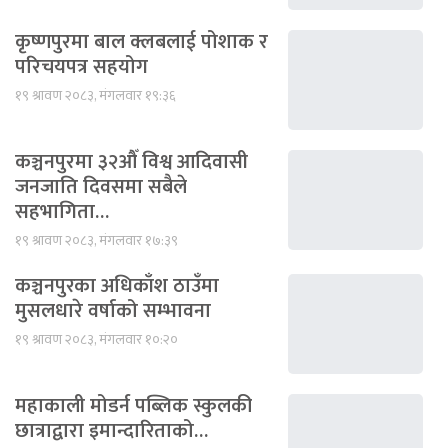
कृष्णपुरमा बाल क्लबलाई पोशाक र
परिचयपत्र सहयोग
१९ श्रावण २०८३, मंगलवार १९:३६
कञ्चनपुरमा ३२औँ विश्व आदिवासी
जनजाति दिवसमा सबैले
सहभागिता…
१९ श्रावण २०८३, मंगलवार १७:३९
कञ्चनपुरका अधिकाँश ठाउँमा
मुसलधारे वर्षाको सम्भावना
१९ श्रावण २०८३, मंगलवार १०:२०
महाकाली मोडर्न पब्लिक स्कुलकी
छात्राद्वारा इमान्दारिताको…