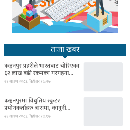
ताजा खबर
कञ्चनपुर प्रहरीले भारतबाट चोरिएका
६२ लाख बढी रकमका गरगहना…
२१ श्रावण २०८३, बिहीबार १७:२७
कञ्चनपुरमा विधुतिय स्कुटर
प्रयोगकर्ताहरु त्रासमा, कानुनी…
२१ श्रावण २०८३, बिहीबार १७:१७