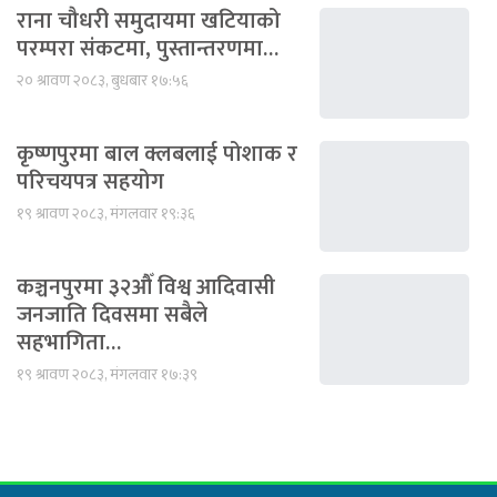
राना चौधरी समुदायमा खटियाको
परम्परा संकटमा, पुस्तान्तरणमा…
२० श्रावण २०८३, बुधबार १७:५६
कृष्णपुरमा बाल क्लबलाई पोशाक र
परिचयपत्र सहयोग
१९ श्रावण २०८३, मंगलवार १९:३६
कञ्चनपुरमा ३२औँ विश्व आदिवासी
जनजाति दिवसमा सबैले
सहभागिता…
१९ श्रावण २०८३, मंगलवार १७:३९