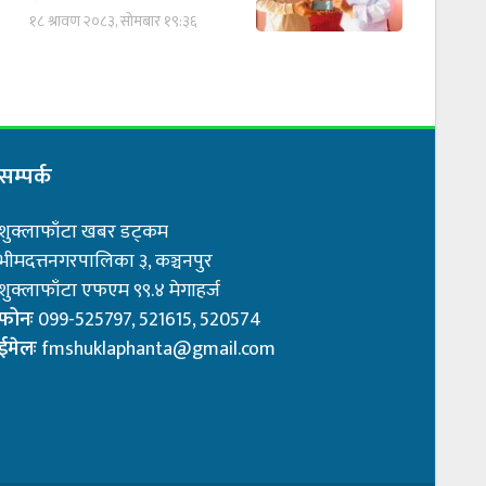
१८ श्रावण २०८३, सोमबार १९:३६
सम्पर्क
शुक्लाफाँटा खबर डट्कम
भीमदत्तनगरपालिका ३, कञ्चनपुर
शुक्लाफाँटा एफएम ९९.४ मेगाहर्ज
फोनः
099-525797, 521615, 520574
ईमेलः
fmshuklaphanta@gmail.com