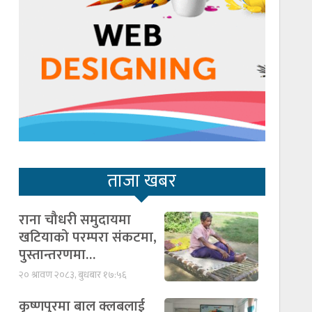
ताजा खबर
राना चौधरी समुदायमा
खटियाको परम्परा संकटमा,
पुस्तान्तरणमा…
२० श्रावण २०८३, बुधबार १७:५६
कृष्णपुरमा बाल क्लबलाई