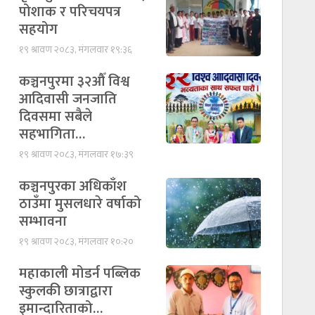
पोशाक र परिचयपत्र
सहयोग
१९ श्रावण २०८३, मंगलवार १९:३६
कञ्चनपुरमा ३२औँ विश्व
आदिवासी जनजाति
दिवसमा सबैले
सहभागिता…
१९ श्रावण २०८३, मंगलवार १७:३९
कञ्चनपुरका अधिकाँश
ठाउँमा मुसलधारे वर्षाको
सम्भावना
१९ श्रावण २०८३, मंगलवार १०:२०
महाकाली मोडर्न पब्लिक
स्कुलकी छात्राद्वारा
इमान्दारिताको…