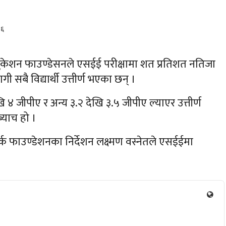
३६
क एजुकेशन फाउण्डेसनले एसईई परीक्षामा शत प्रतिशत नतिजा
बै विद्यार्थी उत्तीर्ण भएका छन् ।
खि ४ जीपीए र अन्य ३.२ देखि ३.५ जीपीए ल्याएर उत्तीर्ण
्याच हो ।
्क फाउण्डेशनका निर्देशन लक्ष्मण वस्नेतले एसईईमा