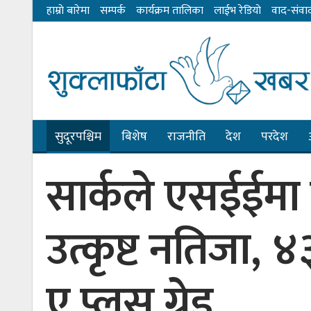
हाम्राे बारेमा
सम्पर्क
कार्यक्रम तालिका
लाईभ रेडियाे
वाद-संवा
सुदूरपश्चिम
बिशेष
राजनीति
देश
परदेश
सार्कले एसईईमा 
उत्कृष्ट नतिजा, ४३
ए प्लस ग्रेड