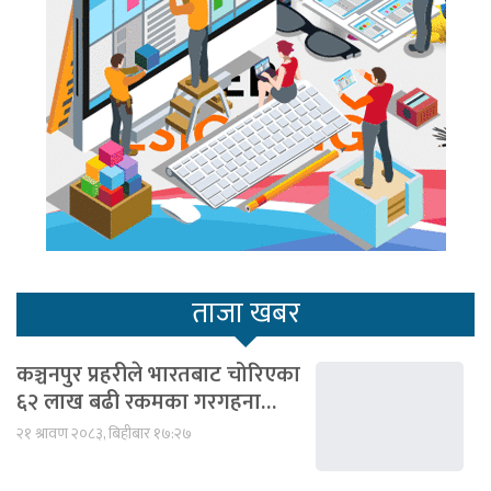
ताजा खबर
कञ्चनपुर प्रहरीले भारतबाट चोरिएका
६२ लाख बढी रकमका गरगहना…
२१ श्रावण २०८३, बिहीबार १७:२७