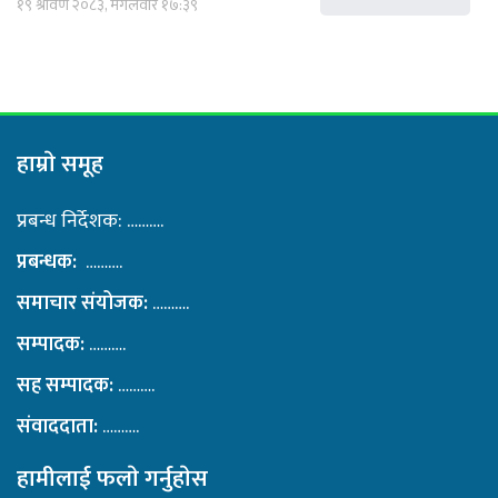
१९ श्रावण २०८३, मंगलवार १७:३९
हाम्राे समूह
प्रबन्ध निर्देशक: ……….
प्रबन्धक:
……….
समाचार संयोजक:
……….
सम्पादक:
……….
सह सम्पादक:
……….
संवाददाता:
……….
हामीलाई फलाे गर्नुहाेस