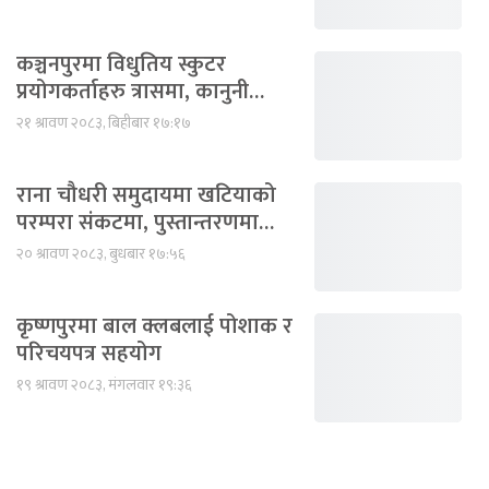
कञ्चनपुरमा विधुतिय स्कुटर
प्रयोगकर्ताहरु त्रासमा, कानुनी…
२१ श्रावण २०८३, बिहीबार १७:१७
राना चौधरी समुदायमा खटियाको
परम्परा संकटमा, पुस्तान्तरणमा…
२० श्रावण २०८३, बुधबार १७:५६
कृष्णपुरमा बाल क्लबलाई पोशाक र
परिचयपत्र सहयोग
१९ श्रावण २०८३, मंगलवार १९:३६