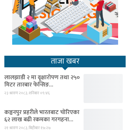
ताजा खबर
लालझाडी २ मा वृक्षारोपण तथा २५०
मिटर तारबार फेन्सिङ…
२३ श्रावण २०८३, शनिबार ०९:४६
कञ्चनपुर प्रहरीले भारतबाट चोरिएका
६२ लाख बढी रकमका गरगहना…
२१ श्रावण २०८३, बिहीबार १७:२७