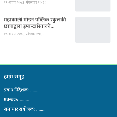
१९ श्रावण २०८३, मंगलवार १०:२०
महाकाली मोडर्न पब्लिक स्कुलकी
छात्राद्वारा इमान्दारिताको…
१८ श्रावण २०८३, सोमबार १९:३६
हाम्राे समूह
प्रबन्ध निर्देशक: ……….
प्रबन्धक:
……….
समाचार संयोजक:
……….