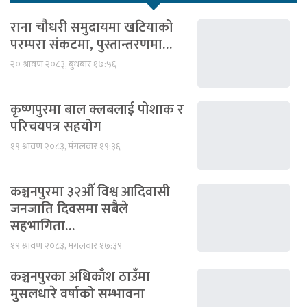
राना चौधरी समुदायमा खटियाको
परम्परा संकटमा, पुस्तान्तरणमा…
२० श्रावण २०८३, बुधबार १७:५६
कृष्णपुरमा बाल क्लबलाई पोशाक र
परिचयपत्र सहयोग
१९ श्रावण २०८३, मंगलवार १९:३६
कञ्चनपुरमा ३२औँ विश्व आदिवासी
जनजाति दिवसमा सबैले
सहभागिता…
१९ श्रावण २०८३, मंगलवार १७:३९
कञ्चनपुरका अधिकाँश ठाउँमा
मुसलधारे वर्षाको सम्भावना