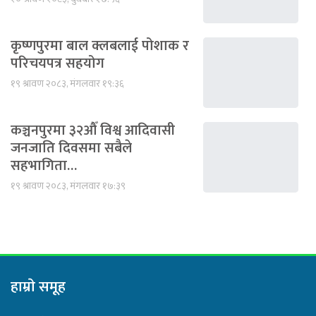
कृष्णपुरमा बाल क्लबलाई पोशाक र
परिचयपत्र सहयोग
१९ श्रावण २०८३, मंगलवार १९:३६
कञ्चनपुरमा ३२औँ विश्व आदिवासी
जनजाति दिवसमा सबैले
सहभागिता…
१९ श्रावण २०८३, मंगलवार १७:३९
हाम्राे समूह