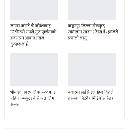
जापान कराँते डो कोशिकाइ
कञ्चनपुर जिल्ला खेलकुद
सितोरियो संघले गुरु पूर्णिमाको
समितिमा साउन १ देखि ई–हाजिरी
अवसरमा आफ्ना अग्रज
प्रणाली लागू
गुरुहरूलाई…
भीमदत्त नगरपालिका–११ मा ३
बजारमा हाईसेन्डल हिल गितले
महिने कम्प्युटर बेसिक तालिम
तहल्का पिटदै ( भिडियोसहित)
सम्पन्न