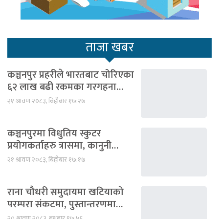
ताजा खबर
कञ्चनपुर प्रहरीले भारतबाट चोरिएका
६२ लाख बढी रकमका गरगहना…
२१ श्रावण २०८३, बिहीबार १७:२७
कञ्चनपुरमा विधुतिय स्कुटर
प्रयोगकर्ताहरु त्रासमा, कानुनी…
२१ श्रावण २०८३, बिहीबार १७:१७
राना चौधरी समुदायमा खटियाको
परम्परा संकटमा, पुस्तान्तरणमा…
२० श्रावण २०८३, बुधबार १७:५६