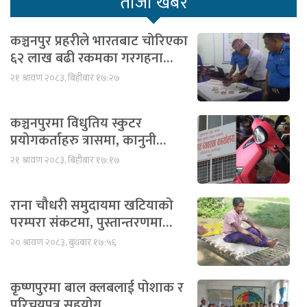
ताजा खबर
कञ्चनपुर प्रहरीले भारतबाट चोरिएका
६२ लाख बढी रकमका गरगहना…
२१ श्रावण २०८३, बिहीबार १७:२७
कञ्चनपुरमा विधुतिय स्कुटर
प्रयोगकर्ताहरु त्रासमा, कानुनी…
२१ श्रावण २०८३, बिहीबार १७:१७
राना चौधरी समुदायमा खटियाको
परम्परा संकटमा, पुस्तान्तरणमा…
२० श्रावण २०८३, बुधबार १७:५६
कृष्णपुरमा बाल क्लबलाई पोशाक र
परिचयपत्र सहयोग