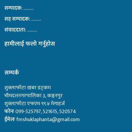
सम्पादक:
……….
सह सम्पादक:
……….
संवाददाता:
……….
हामीलाई फलाे गर्नुहाेस
सम्पर्क
शुक्लाफाँटा खबर डट्कम
भीमदत्तनगरपालिका ३, कञ्चनपुर
शुक्लाफाँटा एफएम ९९.४ मेगाहर्ज
फोनः
099-525797, 521615, 520574
ईमेलः
fmshuklaphanta@gmail.com