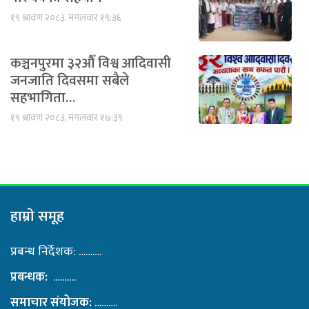
१९ श्रावण २०८३, मंगलवार १९:३६
कञ्चनपुरमा ३२औँ विश्व आदिवासी
जनजाति दिवसमा सबैले
सहभागिता…
१९ श्रावण २०८३, मंगलवार १७:३९
हाम्राे समूह
प्रबन्ध निर्देशक: ……….
प्रबन्धक:
……….
समाचार संयोजक:
……….