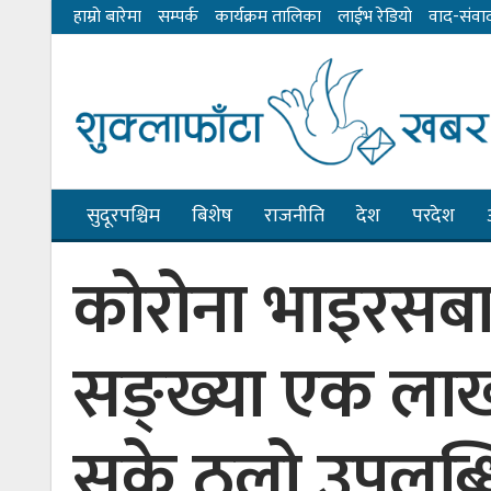
हाम्राे बारेमा
सम्पर्क
कार्यक्रम तालिका
लाईभ रेडियाे
वाद-संवा
सुदूरपश्चिम
बिशेष
राजनीति
देश
परदेश
कोरोना भाइरसबाट
सङ्ख्या एक लाख
सके ठूलो उपलब्ध