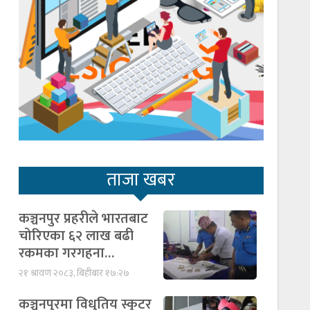
ताजा खबर
कञ्चनपुर प्रहरीले भारतबाट
चोरिएका ६२ लाख बढी
रकमका गरगहना…
२१ श्रावण २०८३, बिहीबार १७:२७
कञ्चनपुरमा विधुतिय स्कुटर