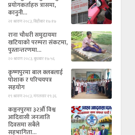
प्रयोगकर्ताहरु त्रासमा,
कानुनी…
२१ श्रावण २०८३, बिहीबार १७:१७
राना चौधरी समुदायमा
खटियाको परम्परा संकटमा,
पुस्तान्तरणमा…
२० श्रावण २०८३, बुधबार १७:५६
कृष्णपुरमा बाल क्लबलाई
पोशाक र परिचयपत्र
सहयोग
१९ श्रावण २०८३, मंगलवार १९:३६
कञ्चनपुरमा ३२औँ विश्व
आदिवासी जनजाति
दिवसमा सबैले
सहभागिता…