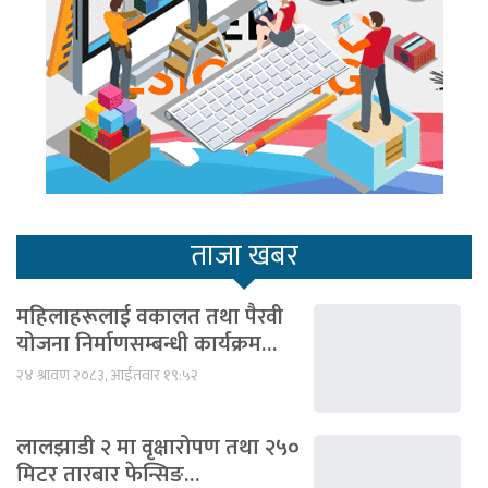
ताजा खबर
महिलाहरूलाई वकालत तथा पैरवी
योजना निर्माणसम्बन्धी कार्यक्रम…
२४ श्रावण २०८३, आईतवार १९:५२
लालझाडी २ मा वृक्षारोपण तथा २५०
मिटर तारबार फेन्सिङ…