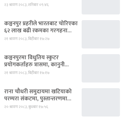
२३ श्रावण २०८३, शनिबार ०९:४६
कञ्चनपुर प्रहरीले भारतबाट चोरिएका
६२ लाख बढी रकमका गरगहना…
२१ श्रावण २०८३, बिहीबार १७:२७
कञ्चनपुरमा विधुतिय स्कुटर
प्रयोगकर्ताहरु त्रासमा, कानुनी…
२१ श्रावण २०८३, बिहीबार १७:१७
राना चौधरी समुदायमा खटियाको
परम्परा संकटमा, पुस्तान्तरणमा…
२० श्रावण २०८३, बुधबार १७:५६