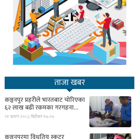
ताजा खबर
कञ्चनपुर प्रहरीले भारतबाट चोरिएका
६२ लाख बढी रकमका गरगहना…
२१ श्रावण २०८३, बिहीबार १७:२७
कञ्चनपुरमा विधुतिय स्कुटर