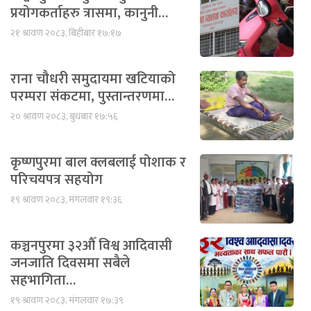
प्रयोगकर्ताहरु त्रासमा, कानुनी…
२१ श्रावण २०८३, बिहीबार १७:१७
राना चौधरी समुदायमा खटियाको
परम्परा संकटमा, पुस्तान्तरणमा…
२० श्रावण २०८३, बुधबार १७:५६
कृष्णपुरमा बाल क्लबलाई पोशाक र
परिचयपत्र सहयोग
१९ श्रावण २०८३, मंगलवार १९:३६
कञ्चनपुरमा ३२औँ विश्व आदिवासी
जनजाति दिवसमा सबैले
सहभागिता…
१९ श्रावण २०८३, मंगलवार १७:३९